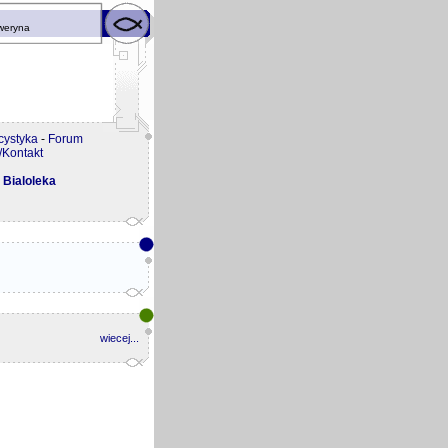
eweryna
cystyka
-
Forum
Kontakt
 Bialoleka
wiecej...