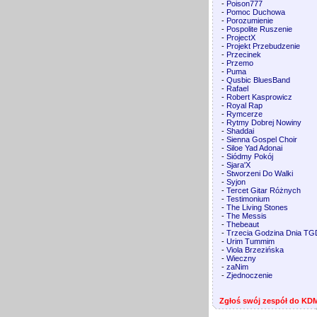
-
Poison777
-
Pomoc Duchowa
-
Porozumienie
-
Pospolite Ruszenie
-
ProjectX
-
Projekt Przebudzenie
-
Przecinek
-
Przemo
-
Puma
-
Qusbic BluesBand
-
Rafael
-
Robert Kasprowicz
-
Royal Rap
-
Rymcerze
-
Rytmy Dobrej Nowiny
-
Shaddai
-
Sienna Gospel Choir
-
Siloe Yad Adonai
-
Siódmy Pokój
-
Sjara'X
-
Stworzeni Do Walki
-
Syjon
-
Tercet Gitar Różnych
-
Testimonium
-
The Living Stones
-
The Messis
-
Thebeaut
-
Trzecia Godzina Dnia TG
-
Urim Tummim
-
Viola Brzezińska
-
Wieczny
-
zaNim
-
Zjednoczenie
Zgłoś swój zespół do KD