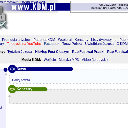
08.08.2026r. - sobota
imieniny: Izy, Rajmunda, S
-
Promocja artystów
-
Patronat KDM
-
Wspieraj
-
Koncerty
-
Listy dyskusyjne
-
Publi
ury
-
Teledyski na YouTube
-
Facebook
-
Teraz Polska
-
Uwielbiam Jezusa
-
O KDM/
my:
Tydzien Jezusa
-
HipHop Fest Cieszyn
-
Rap Festiwal Praski
-
Rap Festiwal
Media KDM:
Wejście
-
Muzyka MP3
-
Video (teledyski)
News
Dodaj newsa
Koncerty
i