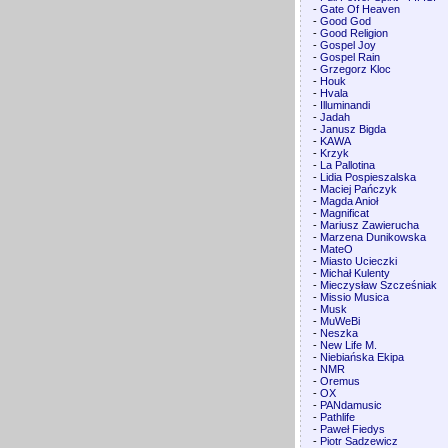
-
Gate Of Heaven
-
Good God
-
Good Religion
-
Gospel Joy
-
Gospel Rain
-
Grzegorz Kloc
-
Houk
-
Hvala
-
Illuminandi
-
Jadah
-
Janusz Bigda
-
KAWA
-
Krzyk
-
La Pallotina
-
Lidia Pospieszalska
-
Maciej Pańczyk
-
Magda Anioł
-
Magnificat
-
Mariusz Zawierucha
-
Marzena Dunikowska
-
MateO
-
Miasto Ucieczki
-
Michał Kulenty
-
Mieczysław Szcześniak
-
Missio Musica
-
Musk
-
MuWeBi
-
Neszka
-
New Life M.
-
Niebiańska Ekipa
-
NMR
-
Oremus
-
OX
-
PANdamusic
-
Pathlife
-
Paweł Fiedys
-
Piotr Sadzewicz