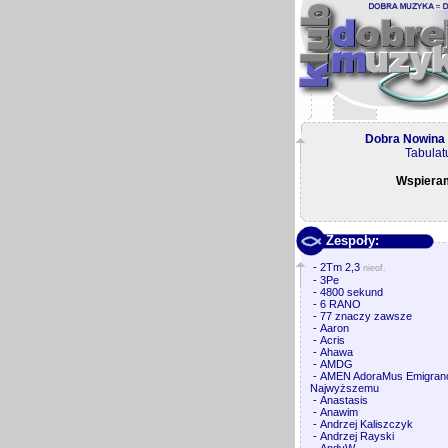
Dobra Nowina
Tabulat
Wspiera
Zespoły:
-
2Tm 2,3
nieof.
-
3Pe
-
4800 sekund
-
6 RANO
-
77 znaczy zawsze
-
Aaron
-
Acris
-
Ahawa
-
AMDG
-
AMEN AdoraMus Emigranc
Najwyższemu
-
Anastasis
-
Anawim
-
Andrzej Kaliszczyk
-
Andrzej Rayski