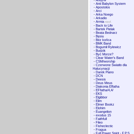
-
AndyW
-
Anti Babylon System
-
Apostolos
-
Arci
-
Arka Noego
-
Arkadio
-
Armia
nieof.
-
Back to Life
-
Bartek Pielak
-
Beata Bednarz
-
Bęsiu
-
Bez końca
-
BMK Band
-
Bogumił Rylewicz
-
Budzik
-
Być Morze?
-
Clear Water's Band
-
CSM/worship
-
Czerwone Światło dla
Halucynacji
-
Darek Piano
-
DCN
-
Deesis
-
Deus Meus
-
Diakonia Effatha
-
EFfatha/4,4/
-
EKS
-
Elgibbor
-
Elim
-
Elmer Bookz
-
Elohim
-
Euangelion
-
exodus 15
-
Faithfull
-
Fileo
-
Fisheclectic
-
Fragua
-
Full Power Spirit - F.P.S.